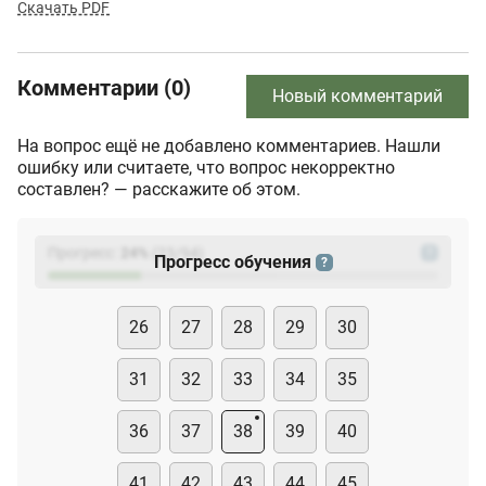
Скачать PDF
Комментарии (0)
Новый комментарий
На вопрос ещё не добавлено комментариев. Нашли
ошибку или считаете, что вопрос некорректно
составлен? — расскажите об этом.
Прогресс:
24
%
(
23
/94)
?
Прогресс обучения
?
26
27
28
29
30
31
32
33
34
35
36
37
38
39
40
41
42
43
44
45