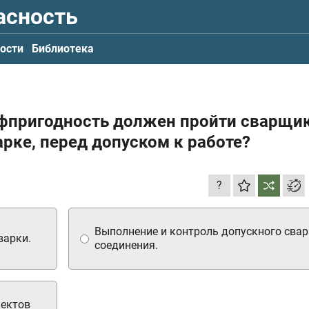
асность
ости
Библиотека
офпригодность должен пройти сварщик
рке, перед допуском к работе?
?
Выполнение и контроль допускного свар
варки.
соединения.
фектов