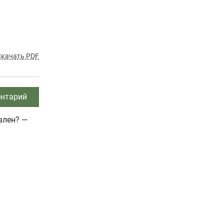
Скачать PDF
нтарий
влен? —