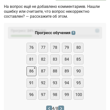
На вопрос ещё не добавлено комментариев. Нашли
ошибку или считаете, что вопрос некорректно
составлен? — расскажите об этом.
Прогресс:
24
%
(
23
/94)
?
Прогресс обучения
?
76
77
78
79
80
81
82
83
84
85
86
87
88
89
90
91
92
93
94
95
96
97
98
99
100
4
/
8