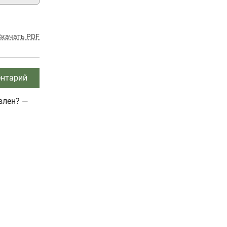
Скачать PDF
нтарий
влен? —