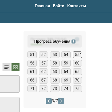
Главная
Войти
Контакты
Прогресс:
24
%
(
23
/94)
?
Прогресс обучения
?
51
52
53
54
55
56
57
58
59
60
61
62
63
64
65
66
67
68
69
70
71
72
73
74
75
3
/
7