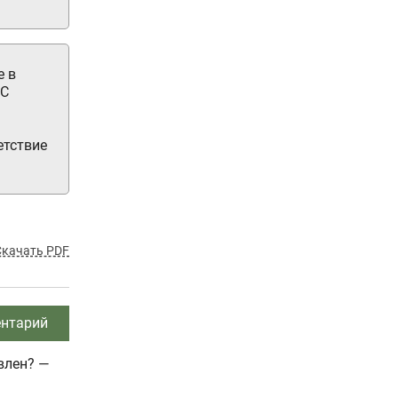
е в
ТС
етствие
Скачать PDF
нтарий
влен? —