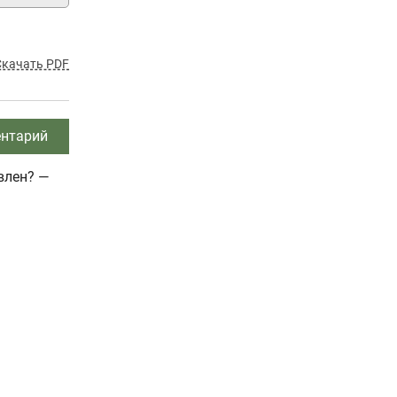
Скачать PDF
нтарий
влен? —