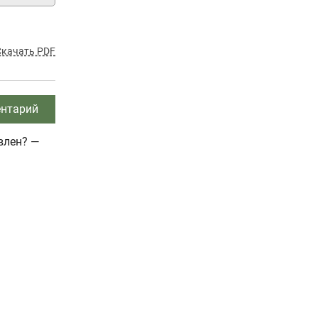
Скачать PDF
нтарий
влен? —