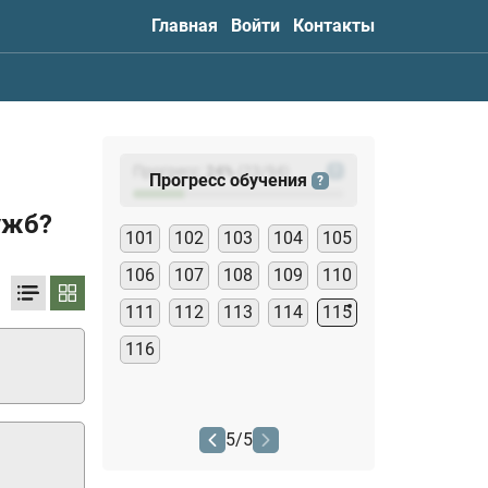
Главная
Войти
Контакты
Прогресс:
24
%
(
23
/94)
?
Прогресс обучения
?
ужб?
101
102
103
104
105
106
107
108
109
110
111
112
113
114
115
116
5
/
5