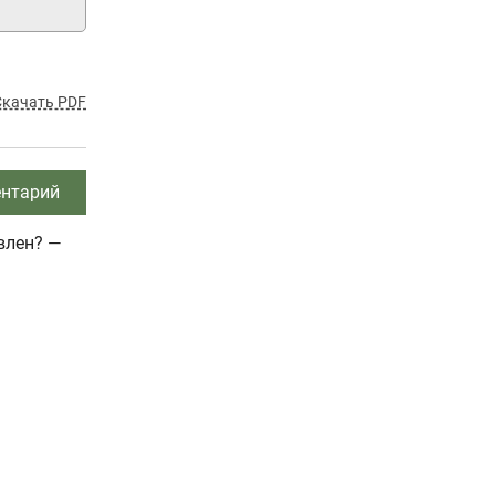
Скачать PDF
нтарий
влен? —