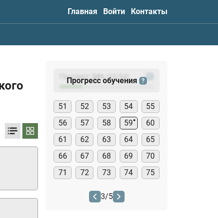
Главная
Войти
Контакты
Прогресс:
24
%
(
23
/94)
?
Прогресс обучения
?
кого
51
52
53
54
55
56
57
58
59
60
61
62
63
64
65
66
67
68
69
70
71
72
73
74
75
3
/
5