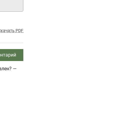
Скачать PDF
нтарий
влен? —