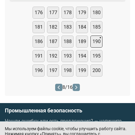
176
177
178
179
180
181
182
183
184
185
186
187
188
189
190
191
192
193
194
195
196
197
198
199
200
8
/
16
Промышленная безопасность
Нашли ошибку или есть предложения? —
напишите
нам
Мы используем файлы cookie, чтобы улучшить работу сайта.
Порядок проведения оплаты по банковским
Нажимая кнопку «Принять», вы соглашаетесь с