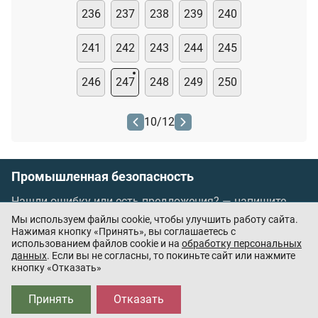
236
237
238
239
240
241
242
243
244
245
246
247
248
249
250
10
/
12
Промышленная безопасность
Нашли ошибку или есть предложения? —
напишите
нам
Мы используем файлы cookie, чтобы улучшить работу сайта.
Порядок проведения оплаты по банковским
Нажимая кнопку «Принять», вы соглашаетесь с
использованием файлов cookie и на
обработку персональных
картам
/
Цены
/
Оферта
данных
. Если вы не согласны, то покиньте сайт или нажмите
кнопку «Отказать»
Приложения партнёров:
Принять
Отказать