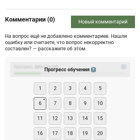
Комментарии (0)
Новый комментарий
На вопрос ещё не добавлено комментариев. Нашли
ошибку или считаете, что вопрос некорректно
составлен? — расскажите об этом.
Прогресс:
24
%
(
23
/94)
?
Прогресс обучения
?
1
2
3
4
5
6
7
8
9
10
11
12
13
14
15
16
17
18
19
20