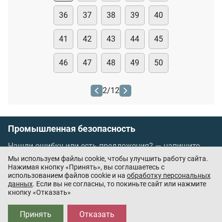
36
37
38
39
40
41
42
43
44
45
46
47
48
49
50
2
/
12
Промышленная безопасность
Нашли ошибку или есть предложения? —
напишите
нам
Мы используем файлы cookie, чтобы улучшить работу сайта.
Порядок проведения оплаты по банковским
Нажимая кнопку «Принять», вы соглашаетесь с
использованием файлов cookie и на
обработку персональных
картам
/
Цены
/
Оферта
данных
. Если вы не согласны, то покиньте сайт или нажмите
кнопку «Отказать»
Приложения партнёров:
Принять
Отказать