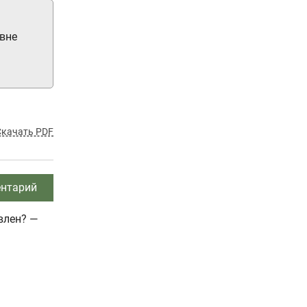
вне
Скачать PDF
нтарий
влен? —