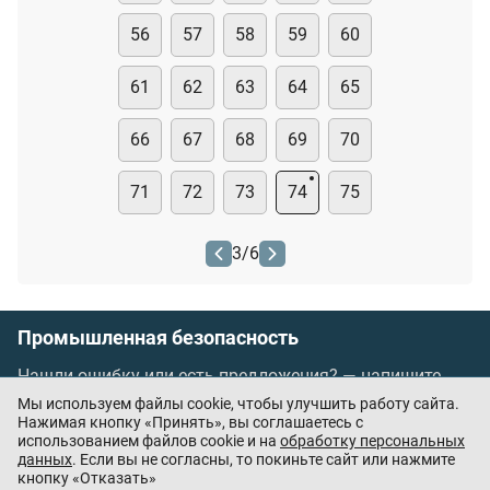
56
57
58
59
60
61
62
63
64
65
66
67
68
69
70
71
72
73
74
75
3
/
6
Промышленная безопасность
Нашли ошибку или есть предложения? —
напишите
нам
Мы используем файлы cookie, чтобы улучшить работу сайта.
Порядок проведения оплаты по банковским
Нажимая кнопку «Принять», вы соглашаетесь с
использованием файлов cookie и на
обработку персональных
картам
/
Цены
/
Оферта
данных
. Если вы не согласны, то покиньте сайт или нажмите
кнопку «Отказать»
Приложения партнёров: