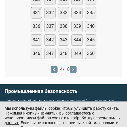
331
332
333
334
335
336
337
338
339
340
341
342
343
344
345
346
347
348
349
350
14
/
18
Промышленная безопасность
Нашли ошибку или есть предложения? —
напишите
нам
Мы используем файлы cookie, чтобы улучшить работу сайта.
Порядок проведения оплаты по банковским
Нажимая кнопку «Принять», вы соглашаетесь с
использованием файлов cookie и на
обработку персональных
картам
/
Цены
/
Оферта
данных
. Если вы не согласны, то покиньте сайт или нажмите